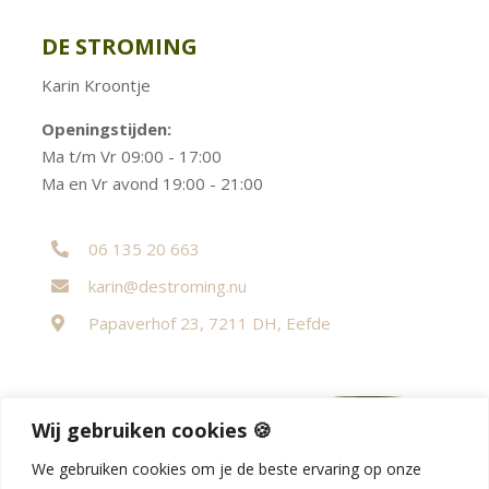
DE STROMING
Karin Kroontje
Openingstijden:
Ma t/m Vr 09:00 - 17:00
Ma en Vr avond 19:00 - 21:00
06 135 20 663

karin@destroming.nu

Papaverhof 23, 7211 DH, Eefde

Wij gebruiken cookies 🍪
privacy policy
We gebruiken cookies om je de beste ervaring op onze